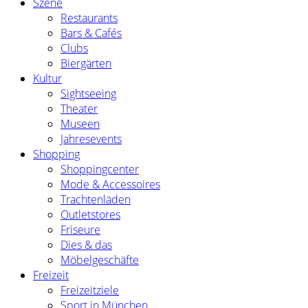
Szene
Restaurants
Bars & Cafés
Clubs
Biergärten
Kultur
Sightseeing
Theater
Museen
Jahresevents
Shopping
Shoppingcenter
Mode & Accessoires
Trachtenläden
Outletstores
Friseure
Dies & das
Möbelgeschäfte
Freizeit
Freizeitziele
Sport in München