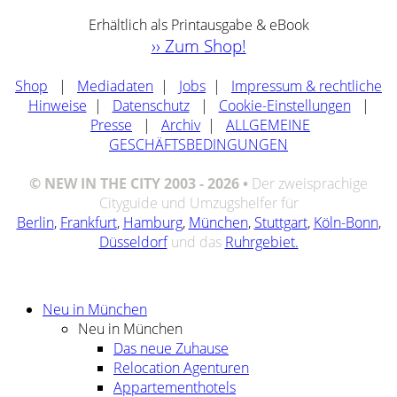
Erhältlich als Printausgabe & eBook
›› Zum Shop!
Shop
|
Mediadaten
|
Jobs
|
Impressum & rechtliche
Hinweise
|
Datenschutz
|
Cookie-Einstellungen
|
Presse
|
Archiv
|
ALLGEMEINE
GESCHÄFTSBEDINGUNGEN
© NEW IN THE CITY 2003 - 2026 •
Der zweisprachige
Cityguide und Umzugshelfer für
Berlin
,
Frankfurt
,
Hamburg
,
München
,
Stuttgart
,
Köln-Bonn
,
Düsseldorf
und das
Ruhrgebiet.
Neu in München
Neu in München
Das neue Zuhause
Relocation Agenturen
Appartementhotels