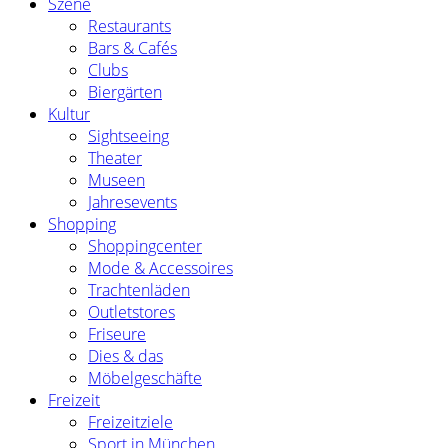
Szene
Restaurants
Bars & Cafés
Clubs
Biergärten
Kultur
Sightseeing
Theater
Museen
Jahresevents
Shopping
Shoppingcenter
Mode & Accessoires
Trachtenläden
Outletstores
Friseure
Dies & das
Möbelgeschäfte
Freizeit
Freizeitziele
Sport in München