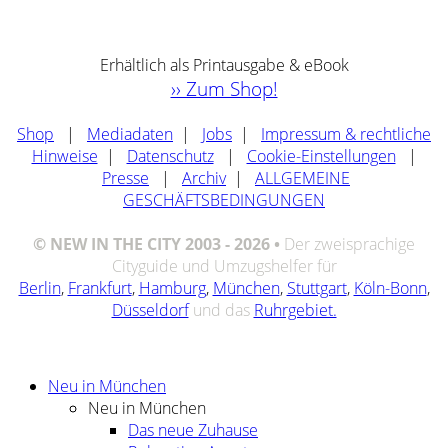
Erhältlich als Printausgabe & eBook
›› Zum Shop!
Shop
|
Mediadaten
|
Jobs
|
Impressum & rechtliche
Hinweise
|
Datenschutz
|
Cookie-Einstellungen
|
Presse
|
Archiv
|
ALLGEMEINE
GESCHÄFTSBEDINGUNGEN
© NEW IN THE CITY 2003 - 2026 •
Der zweisprachige
Cityguide und Umzugshelfer für
Berlin
,
Frankfurt
,
Hamburg
,
München
,
Stuttgart
,
Köln-Bonn
,
Düsseldorf
und das
Ruhrgebiet.
Neu in München
Neu in München
Das neue Zuhause