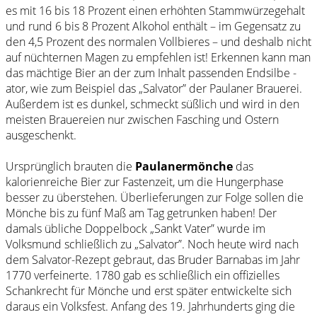
es mit 16 bis 18 Prozent einen erhöhten Stammwürzegehalt
und rund 6 bis 8 Prozent Alkohol enthält – im Gegensatz zu
den 4,5 Prozent des normalen Vollbieres – und deshalb nicht
auf nüchternen Magen zu empfehlen ist! Erkennen kann man
das mächtige Bier an der zum Inhalt passenden Endsilbe -
ator, wie zum Beispiel das „Salvator” der Paulaner Brauerei.
Außerdem ist es dunkel, schmeckt süßlich und wird in den
meisten Brauereien nur zwischen Fasching und Ostern
ausgeschenkt.
Ursprünglich brauten die
Paulanermönche
das
kalorienreiche Bier zur Fastenzeit, um die Hungerphase
besser zu überstehen. Überlieferungen zur Folge sollen die
Mönche bis zu fünf Maß am Tag getrunken haben! Der
damals übliche Doppelbock „Sankt Vater” wurde im
Volksmund schließlich zu „Salvator”. Noch heute wird nach
dem Salvator-Rezept gebraut, das Bruder Barnabas im Jahr
1770 verfeinerte. 1780 gab es schließlich ein offizielles
Schankrecht für Mönche und erst später entwickelte sich
daraus ein Volksfest. Anfang des 19. Jahrhunderts ging die