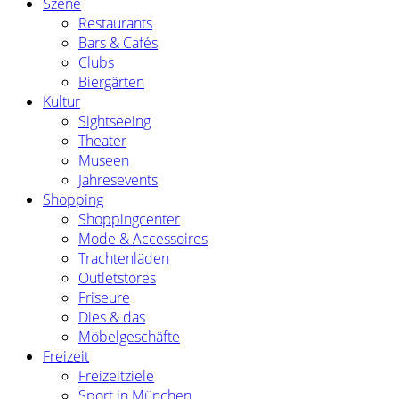
Szene
Restaurants
Bars & Cafés
Clubs
Biergärten
Kultur
Sightseeing
Theater
Museen
Jahresevents
Shopping
Shoppingcenter
Mode & Accessoires
Trachtenläden
Outletstores
Friseure
Dies & das
Möbelgeschäfte
Freizeit
Freizeitziele
Sport in München