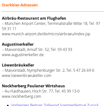
Starkbier-Adressen
Airbräu-Restaurant am Flughafen
››
München Airport Center, Terminalstraße Mitte 18, Tel. 97
59 31 11
www.munich-airport.de/de/micro/airbraeu/index.jsp
Augustinerkeller
››
Maxvorstadt, Arnulf Str. 52, Tel. 59 43 93
www.augustinerkeller.de
Löwenbräukeller
››
Maxvorstadt, Nymphenburger Str. 2, Tel. 5 47 26 69-0
www.loewenbraeukeller.com
Nockherberg Paulaner Wirtshaus
››
Au-Haidhausen, Hoch Str. 77, Tel. 45 99 13-0
www.nockherberg.com
Vorheriger Beitrag: Tollwood Sommerfestival
Zurück