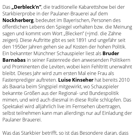
Das
„Derbleck’n”
, die traditionelle Kabarettshow bei der
Starkbierprobe in der Paulaner-Brauerei auf dem
Nockherberg
, bedeutet im Bayerischen, Personen des
öffentlichen Lebens den Spiegel vorhalten bzw. die Meinung
sagen und kommt vom Wort „Blecken” (=jmd. die Zähne
zeigen). Diese Auftritte gibt es seit 1891 und ungefähr seit
den 1950er Jahren gehen sie auf Kosten der hohen Politik.
Ein bekannter Münchner Schauspieler liest als
Bruder
Barnabas
in seiner Fastenrede den anwesenden Politikern
und Prominenten die Leviten, wobei kein Fehltritt unerwähnt
bleibt. Dieses Jahr wird zum ersten Mal eine Frau als
Fastenprediger auftreten.
Luise Kinseher
hat bereits 2010
als Bavaria beim Singspiel mitgewirkt, wo Schauspieler
bekannte Größen aus der Regional- und Bundespolitik
mimen, und wird auch diesmal in diese Rolle schlüpfen. Das
Spektakel wird alljährlich live im Fernsehen übertragen,
selbst teilnehmen kann man allerdings nur auf Einladung der
Paulaner Brauerei.
Was das Starkbier betrifft, so ist das Besondere daran, dass