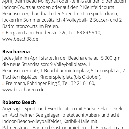
April) beim Beachvolleyball oder -tennis auf den 5 beheizten
Indoor-Courts austoben oder auf den 2 Kleinfeldcourts
Beach­soccer, -handball oder Speedminton spielen kann,
locken im Sommer zusätzlich 4 Volleyball-, 2 Soccer- und 2
Badmintoncourts im Freien.
››
Berg am Laim, Friedenstr. 22c, Tel. 63 89 95 10,
www.beach38.de
Beacharena
Jedes Jahr im April startet in der Beacharena auf 5 000 qm
die neue Strandsaison: 9 Volleyballplätze, 1
Beachsoccerplatz, 1 Beach­badmintonplatz, 5 Tennisplätze, 2
Tischtennisplätze, Kinderspielplatz (bis Oktober).
››
Freimann, Föhringer Ring 5, Tel. 32 21 01 00,
www.beacharena.de
Roberto Beach
Angesagte Sport- und Eventlocation mit Südsee-Flair: Direkt
am Aschheimer See gelegen, bietet acht Außen- und acht
Indoor-Beachvolleyballfelder, Karibik-Halle mit
Palmenstrand, Bar- und Gastronomiebereich, Biergarten am