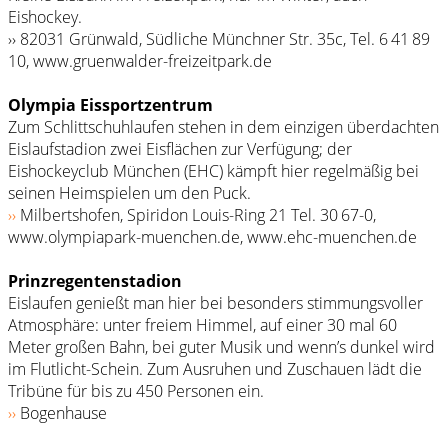
Eishockey.
›› 82031 Grünwald, Südliche Münchner Str. 35c, Tel. 6 41 89
10, www.gruenwalder-freizeitpark.de
Olympia Eissportzentrum
Zum Schlittschuhlaufen stehen in dem einzigen überdachten
Eislaufstadion zwei Eisflächen zur Verfügung; der
Eishockeyclub München (EHC) kämpft hier regelmäßig bei
seinen Heimspielen um den Puck.
››
Milbertshofen, Spiridon Louis-Ring 21 Tel. 30 67-0,
www.olympiapark-muenchen.de, www.ehc-muenchen.de
Prinzregentenstadion
Eislaufen genießt man hier bei besonders stimmungsvoller
Atmosphäre: unter freiem Himmel, auf einer 30 mal 60
Meter großen Bahn, bei guter Musik und wenn’s dunkel wird
im Flutlicht-Schein. Zum Ausruhen und Zuschauen lädt die
Tribüne für bis zu 450 Personen ein.
››
Bogenhause