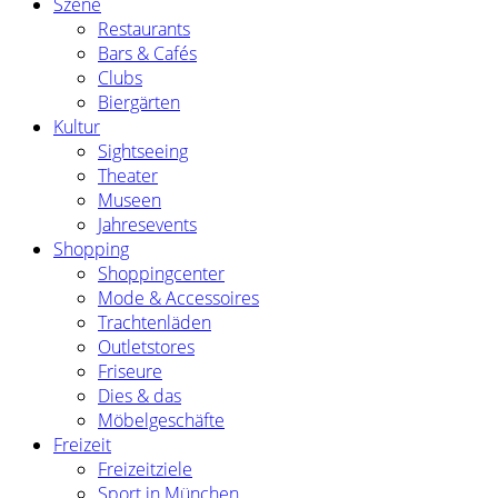
Szene
Restaurants
Bars & Cafés
Clubs
Biergärten
Kultur
Sightseeing
Theater
Museen
Jahresevents
Shopping
Shoppingcenter
Mode & Accessoires
Trachtenläden
Outletstores
Friseure
Dies & das
Möbelgeschäfte
Freizeit
Freizeitziele
Sport in München