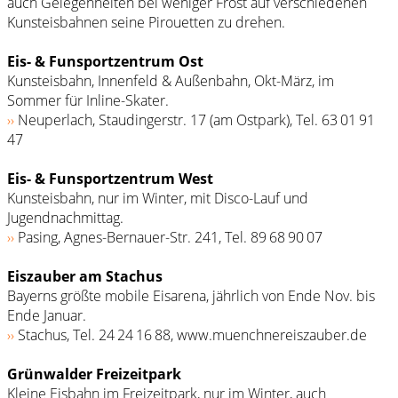
auch Gelegenheiten bei weniger Frost auf verschiedenen
Kunsteisbahnen seine Pirouetten zu drehen.
Eis- & Funsportzentrum Ost
Kunsteisbahn, Innenfeld & Außenbahn, Okt-März, im
Sommer für Inline-Skater.
››
Neuperlach, Staudingerstr. 17 (am Ostpark), Tel. 63 01 91
47
Eis- & Funsportzentrum West
Kunsteisbahn, nur im Winter, mit Disco-Lauf und
Jugendnachmittag.
››
Pasing, Agnes-Bernauer-Str. 241, Tel. 89 68 90 07
Eiszauber am Stachus
Bayerns größte mobile Eisarena, jährlich von Ende Nov. bis
Ende Januar.
››
Stachus, Tel. 24 24 16 88, www.muenchnereiszauber.de
Grünwalder Freizeitpark
Kleine Eisbahn im Freizeitpark, nur im Winter, auch