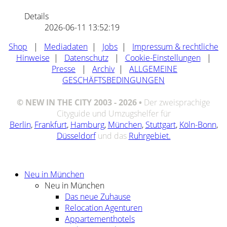
Details
2026-06-11 13:52:19
Shop
|
Mediadaten
|
Jobs
|
Impressum & rechtliche
Hinweise
|
Datenschutz
|
Cookie-Einstellungen
|
Presse
|
Archiv
|
ALLGEMEINE
GESCHÄFTSBEDINGUNGEN
© NEW IN THE CITY 2003 - 2026 •
Der zweisprachige
Cityguide und Umzugshelfer für
Berlin
,
Frankfurt
,
Hamburg
,
München
,
Stuttgart
,
Köln-Bonn
,
Düsseldorf
und das
Ruhrgebiet.
Neu in München
Neu in München
Das neue Zuhause
Relocation Agenturen
Appartementhotels