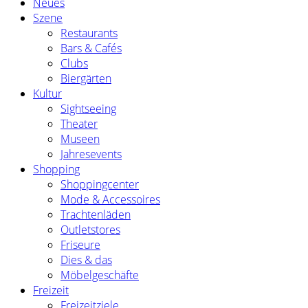
Neues
Szene
Restaurants
Bars & Cafés
Clubs
Biergärten
Kultur
Sightseeing
Theater
Museen
Jahresevents
Shopping
Shoppingcenter
Mode & Accessoires
Trachtenläden
Outletstores
Friseure
Dies & das
Möbelgeschäfte
Freizeit
Freizeitziele