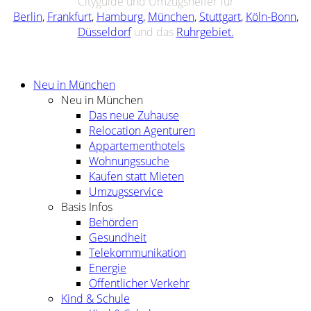
Cityguide und Umzugshelfer für
Berlin
,
Frankfurt
,
Hamburg
,
München
,
Stuttgart
,
Köln-Bonn
,
Düsseldorf
und das
Ruhrgebiet.
Neu in München
Neu in München
Das neue Zuhause
Relocation Agenturen
Appartementhotels
Wohnungssuche
Kaufen statt Mieten
Umzugsservice
Basis Infos
Behörden
Gesundheit
Telekommunikation
Energie
Öffentlicher Verkehr
Kind & Schule