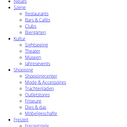
Neues
Szene
Restaurants
Bars & Cafés
Clubs
Biergärten
Kultur
Sightseeing
Theater
Museen
Jahresevents
Shopping
Shoppingcenter
Mode & Accessoires
Trachtenläden
Outletstores
Friseure
Dies & das
Möbelgeschäfte
Freizeit
Freizeitziele