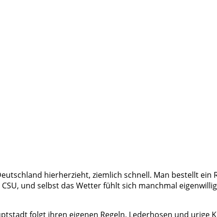
utschland hierherzieht, ziemlich schnell. Man bestellt ein 
r CSU, und selbst das Wetter fühlt sich manchmal eigenwill
ptstadt folgt ihren eigenen Regeln. Lederhosen und urige K