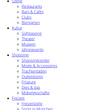
Szene
Restaurants
Bars & Cafés
Clubs
Biergärten
Kultur
Sightseeing
Theater
Museen
Jahresevents
Shopping
Shoppingcenter
Mode & Accessoires
Trachtenläden
Outletstores
Friseure
Dies & das
Möbelgeschäfte
Freizeit
Freizeitziele
Sport in München