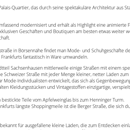
ais-Quartier, das durch seine spektakuläre Architektur aus Sta
mfassend modernisiert und erhält als Highlight eine animierte
h exklusiven Geschäften und Boutiquen am besten etwas weiter w
haft.
straße in Börsennähe findet man Mode- und Schuhgeschäfte der 
n Frankfurts fantastisch in Ware umwandeln.
adtteil Sachsenhausen mittlerweile einige Straßen mit einem 
 Schweizer Straße mit jeder Menge kleiner, netter Läden zum
ür Mode-Individualisten entwickelt, das sich als Gegenbewegun
 alten Kleidungsstücken und Vintagestoffen einzigartige, verspie
bestickte Teile vom Apfelweinglas bis zum Henninger Turm.
rankfurts längste Shoppingmeile ist die Berger Straße, die sic
bekannt für ausgefallene kleine Läden, die zum Entdecken einl