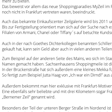
mehr zu bieten.
Das beweist vor allem das neue Shoppingparadies MyZeil im Pal
noch nicht in Frankfurt vertreten waren, beeindruckt.
Auch das bekannte Einkaufscenter Zeilgalerie wird bis 2011 u
Bis zur Fertigstellung orientiert man sich auf der Suche nac
Filialen von Armani, Chanel oder Tiffany´s auf betuchte Kundsc
Auch in der nach Goethes Dichterkollegen benannten Schiller
gekauft hat, kann sein Geld aber auch in vielen anderen Teile
Zum Beispiel auf der anderen Seite des Mains, wo sich im St
Namen gemacht haben. Sachsenhausens Shoppingmeile ist die
In der Brückenstraße hat sich außerdem eine kleines Mekka f
So fertigt zum Beispiel Jutta Haag von „Ich war ein Dirndl” aus
Außerdem bekommt man hier exklusive mit Frankfurt-Motiven 
Eine ebenfalls sehr beliebte und mit drei Kilometern sogar F
„Bernemer Zeil” genannt wird.
Besonders der Teil der unteren Berger Straße im Nordend ist 