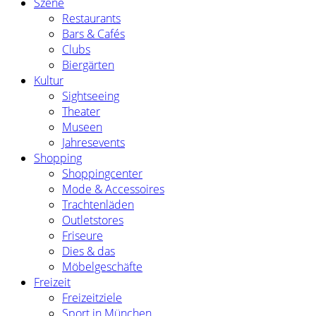
Szene
Restaurants
Bars & Cafés
Clubs
Biergärten
Kultur
Sightseeing
Theater
Museen
Jahresevents
Shopping
Shoppingcenter
Mode & Accessoires
Trachtenläden
Outletstores
Friseure
Dies & das
Möbelgeschäfte
Freizeit
Freizeitziele
Sport in München