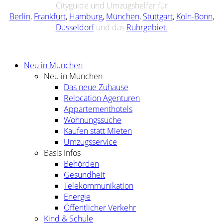
Cityguide und Umzugshelfer für
Berlin
,
Frankfurt
,
Hamburg
,
München
,
Stuttgart
,
Köln-Bonn
,
Düsseldorf
und das
Ruhrgebiet.
Neu in München
Neu in München
Das neue Zuhause
Relocation Agenturen
Appartementhotels
Wohnungssuche
Kaufen statt Mieten
Umzugsservice
Basis Infos
Behörden
Gesundheit
Telekommunikation
Energie
Öffentlicher Verkehr
Kind & Schule