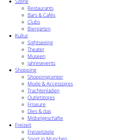
Szene
Restaurants
Bars & Cafés
Clubs
Biergärten
Kultur
Sightseeing
Theater
Museen
Jahresevents
Shopping
Shoppingcenter
Mode & Accessoires
Trachtenläden
Outletstores
Friseure
Dies & das
Möbelgeschäfte
Freizeit
Freizeitziele
Sport in München