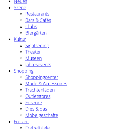
Neues
Szene
Restaurants
Bars & Cafés
Clubs
Biergärten
Kultur
Sightseeing
Theater
Museen
Jahresevents
Shopping
Shoppingcenter
Mode & Accessoires
Trachtenläden
Outletstores
Friseure
Dies & das
Möbelgeschäfte
Freizeit
Freizeitziele