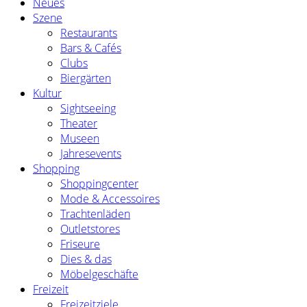
Neues
Szene
Restaurants
Bars & Cafés
Clubs
Biergärten
Kultur
Sightseeing
Theater
Museen
Jahresevents
Shopping
Shoppingcenter
Mode & Accessoires
Trachtenläden
Outletstores
Friseure
Dies & das
Möbelgeschäfte
Freizeit
Freizeitziele