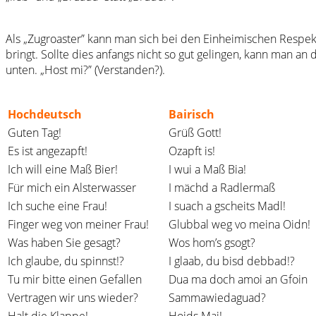
Als „Zugroaster” kann man sich bei den Einheimischen Respek
bringt. Sollte dies anfangs nicht so gut gelingen, kann man a
unten. „Host mi?” (Verstanden?).
Hochdeutsch
Bairisch
Guten Tag!
Grüß Gott!
Es ist angezapft!
Ozapft is!
Ich will eine Maß Bier!
I wui a Maß Bia!
Für mich ein Alsterwasser
I mächd a Radlermaß
Ich suche eine Frau!
I suach a gscheits Madl!
Finger weg von meiner Frau!
Glubbal weg vo meina Oidn!
Was haben Sie gesagt?
Wos hom’s gsogt?
Ich glaube, du spinnst!?
I glaab, du bisd debbad!?
Tu mir bitte einen Gefallen
Dua ma doch amoi an Gfoin
Vertragen wir uns wieder?
Sammawiedaguad?
Halt die Klappe!
Hoids Mai!