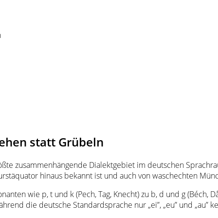
n
ehen statt Grübeln
 größte zusammenhängende Dialektgebiet im deutschen Sprachrau
ßwurstäquator hinaus bekannt ist und auch von waschechten Mü
sonanten wie p, t und k (Pech, Tag, Knecht) zu b, d und g (Béc
rend die deutsche Standardsprache nur „ei”, „eu” und „au” kennt.