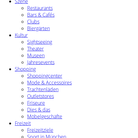
Szene
Restaurants
Bars & Cafés
Clubs
Biergärten
Kultur
Sightseeing
Theater
Museen
Jahresevents
Shopping
Shoppingcenter
Mode & Accessoires
Trachtenläden
Outletstores
Friseure
Dies & das
Möbelgeschäfte
Freizeit
Freizeitziele
Sport in München