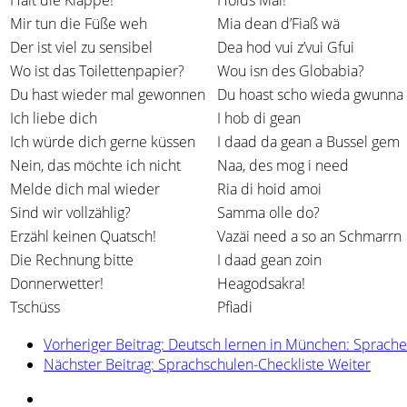
Mir tun die Füße weh
Mia dean d’Fiaß wä
Der ist viel zu sensibel
Dea hod vui z’vui Gfui
Wo ist das Toilettenpapier?
Wou isn des Globabia?
Du hast wieder mal gewonnen
Du hoast scho wieda gwunna
Ich liebe dich
I hob di gean
Ich würde dich gerne küssen
I daad da gean a Bussel gem
Nein, das möchte ich nicht
Naa, des mog i need
Melde dich mal wieder
Ria di hoid amoi
Sind wir vollzählig?
Samma olle do?
Erzähl keinen Quatsch!
Vazäi need a so an Schmarrn
Die Rechnung bitte
I daad gean zoin
Donnerwetter!
Heagodsakra!
Tschüss
Pfiadi
Vorheriger Beitrag: Deutsch lernen in München: Sprache
Nächster Beitrag: Sprachschulen-Checkliste
Weiter