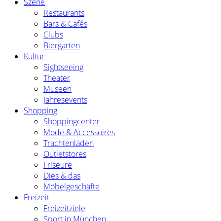
Szene
Restaurants
Bars & Cafés
Clubs
Biergärten
Kultur
Sightseeing
Theater
Museen
Jahresevents
Shopping
Shoppingcenter
Mode & Accessoires
Trachtenläden
Outletstores
Friseure
Dies & das
Möbelgeschäfte
Freizeit
Freizeitziele
Sport in München