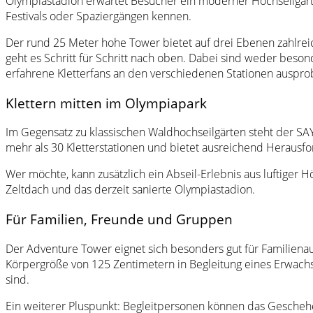
Olympiastadion erwartet Besucher ein moderner Hochseilgarte
Festivals oder Spaziergängen kennen.
Der rund 25 Meter hohe Tower bietet auf drei Ebenen zahlrei
geht es Schritt für Schritt nach oben. Dabei sind weder beso
erfahrene Kletterfans an den verschiedenen Stationen auspro
Klettern mitten im Olympiapark
Im Gegensatz zu klassischen Waldhochseilgärten steht der SA
mehr als 30 Kletterstationen und bietet ausreichend Herausfo
Wer möchte, kann zusätzlich ein Abseil-Erlebnis aus luftig
Zeltdach und das derzeit sanierte Olympiastadion.
Für Familien, Freunde und Gruppen
Der Adventure Tower eignet sich besonders gut für Familiena
Körpergröße von 125 Zentimetern in Begleitung eines Erwachse
sind.
Ein weiterer Pluspunkt: Begleitpersonen können das Gesche