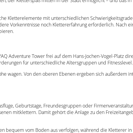
n, der Kletterspaß mitten in der Stadt ermöglicht – und das in
che Kletterelemente mit unterschiedlichen Schwierigkeitsgrad
ndere Vorkenntnisse noch Klettererfahrung erforderlich. Nach e
bieren.
YAQ Adventure Tower frei auf dem Hans-Jochen-Vogel-Platz dir
rderungen für unterschiedliche Altersgruppen und Fitnesslevel.
er Höhe wagen. Von den oberen Ebenen ergeben sich außerdem i
usflüge, Geburtstage, Freundesgruppen oder Firmenveranstaltun
nen mitklettern. Damit gehört die Anlage zu den Freizeitangebo
hen bequem vom Boden aus verfolgen, während die Kletterer i