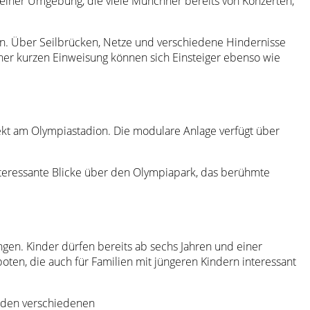
 einer Umgebung, die viele Münchner bereits von Konzerten,
en. Über Seilbrücken, Netze und verschiedene Hindernisse
iner kurzen Einweisung können sich Einsteiger ebenso wie
ekt am Olympiastadion. Die modulare Anlage verfügt über
nteressante Blicke über den Olympiapark, das berühmte
gen. Kinder dürfen bereits ab sechs Jahren und einer
ten, die auch für Familien mit jüngeren Kindern interessant
n den verschiedenen