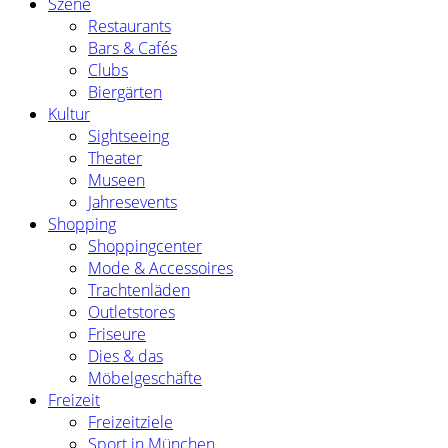
Szene
Restaurants
Bars & Cafés
Clubs
Biergärten
Kultur
Sightseeing
Theater
Museen
Jahresevents
Shopping
Shoppingcenter
Mode & Accessoires
Trachtenläden
Outletstores
Friseure
Dies & das
Möbelgeschäfte
Freizeit
Freizeitziele
Sport in München