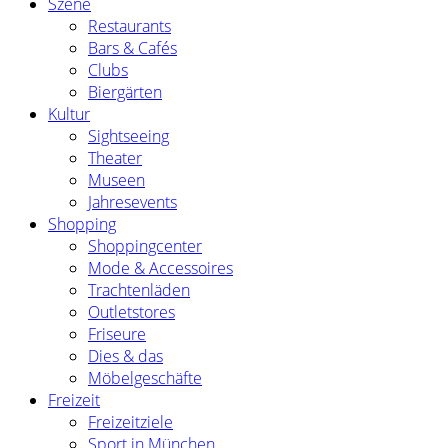
Szene
Restaurants
Bars & Cafés
Clubs
Biergärten
Kultur
Sightseeing
Theater
Museen
Jahresevents
Shopping
Shoppingcenter
Mode & Accessoires
Trachtenläden
Outletstores
Friseure
Dies & das
Möbelgeschäfte
Freizeit
Freizeitziele
Sport in München